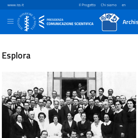
www.iss.it
Il Progetto
Chi siamo
en
Archi
Esplora