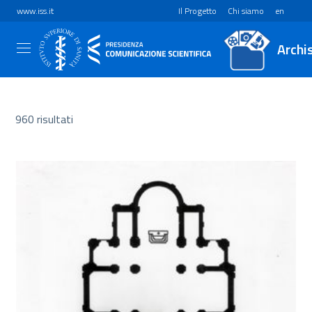
www.iss.it
Il Progetto
Chi siamo
en
Archi
960 risultati