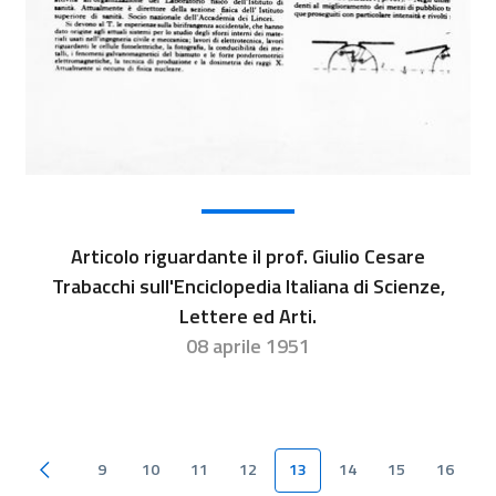
Articolo riguardante il prof. Giulio Cesare
Trabacchi sull'Enciclopedia Italiana di Scienze,
Lettere ed Arti.
08 aprile 1951
9
10
11
12
13
14
15
16
Pagina precedente