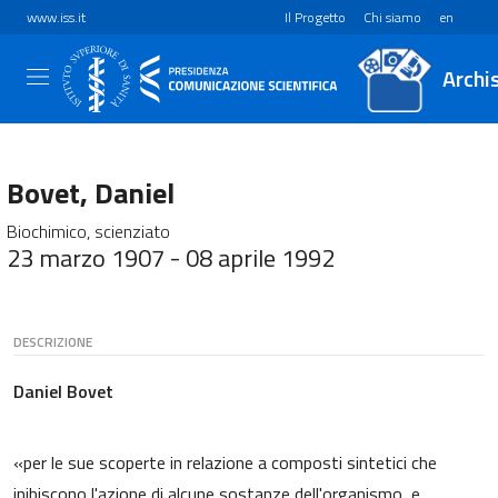
www.iss.it
Il Progetto
Chi siamo
en
Archi
Bovet, Daniel
Biochimico, scienziato
23 marzo 1907 - 08 aprile 1992
DESCRIZIONE
Daniel Bovet
«per le sue scoperte in relazione a composti sintetici che
inibiscono l'azione di alcune sostanze dell'organismo, e