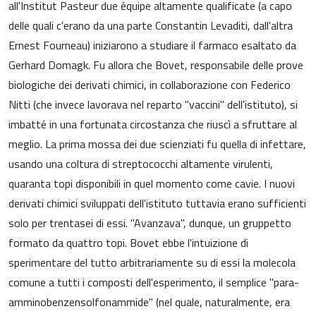
all'Institut Pasteur due équipe altamente qualificate (a capo
delle quali c'erano da una parte Constantin Levaditi, dall'altra
Ernest Fourneau) iniziarono a studiare il farmaco esaltato da
Gerhard Domagk. Fu allora che Bovet, responsabile delle prove
biologiche dei derivati chimici, in collaborazione con Federico
Nitti (che invece lavorava nel reparto "vaccini" dell'istituto), si
imbatté in una fortunata circostanza che riuscì a sfruttare al
meglio. La prima mossa dei due scienziati fu quella di infettare,
usando una coltura di streptococchi altamente virulenti,
quaranta topi disponibili in quel momento come cavie. I nuovi
derivati chimici sviluppati dell'istituto tuttavia erano sufficienti
solo per trentasei di essi. "Avanzava", dunque, un gruppetto
formato da quattro topi. Bovet ebbe l'intuizione di
sperimentare del tutto arbitrariamente su di essi la molecola
comune a tutti i composti dell'esperimento, il semplice "para-
amminobenzensolfonammide" (nel quale, naturalmente, era