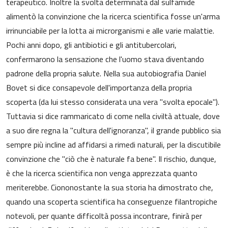
terapeutico. Inoltre la svolta determinata dal sulfamide
alimentò la convinzione che la ricerca scientifica fosse un'arma
irrinunciabile per la lotta ai microrganismi e alle varie malattie.
Pochi anni dopo, gli antibiotici e gli antitubercolari,
confermarono la sensazione che l'uomo stava diventando
padrone della propria salute. Nella sua autobiografia Daniel
Bovet si dice consapevole dell'importanza della propria
scoperta (da lui stesso considerata una vera "svolta epocale").
Tuttavia si dice rammaricato di come nella civiltà attuale, dove
a suo dire regna la "cultura dell'ignoranza", il grande pubblico sia
sempre più incline ad affidarsi a rimedi naturali, per la discutibile
convinzione che "ciò che è naturale fa bene". Il rischio, dunque,
è che la ricerca scientifica non venga apprezzata quanto
meriterebbe. Ciononostante la sua storia ha dimostrato che,
quando una scoperta scientifica ha conseguenze filantropiche
notevoli, per quante difficoltà possa incontrare, finirà per