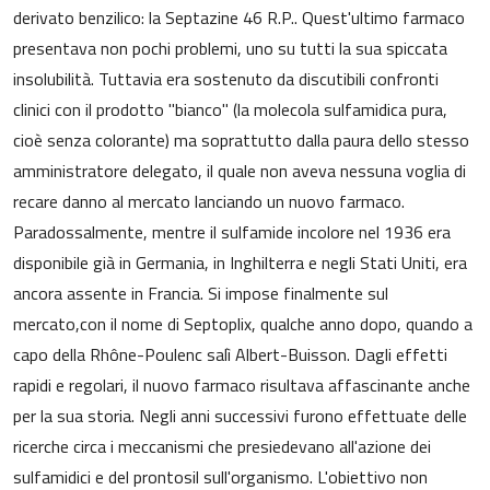
derivato benzilico: la Septazine 46 R.P.. Quest'ultimo farmaco
presentava non pochi problemi, uno su tutti la sua spiccata
insolubilità. Tuttavia era sostenuto da discutibili confronti
clinici con il prodotto "bianco" (la molecola sulfamidica pura,
cioè senza colorante) ma soprattutto dalla paura dello stesso
amministratore delegato, il quale non aveva nessuna voglia di
recare danno al mercato lanciando un nuovo farmaco.
Paradossalmente, mentre il sulfamide incolore nel 1936 era
disponibile già in Germania, in Inghilterra e negli Stati Uniti, era
ancora assente in Francia. Si impose finalmente sul
mercato,con il nome di Septoplix, qualche anno dopo, quando a
capo della Rhône-Poulenc salì Albert-Buisson. Dagli effetti
rapidi e regolari, il nuovo farmaco risultava affascinante anche
per la sua storia. Negli anni successivi furono effettuate delle
ricerche circa i meccanismi che presiedevano all'azione dei
sulfamidici e del prontosil sull'organismo. L'obiettivo non