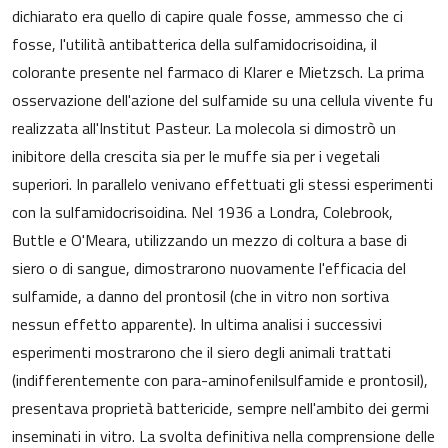
dichiarato era quello di capire quale fosse, ammesso che ci
fosse, l'utilità antibatterica della sulfamidocrisoidina, il
colorante presente nel farmaco di Klarer e Mietzsch. La prima
osservazione dell'azione del sulfamide su una cellula vivente fu
realizzata all'Institut Pasteur. La molecola si dimostrò un
inibitore della crescita sia per le muffe sia per i vegetali
superiori. In parallelo venivano effettuati gli stessi esperimenti
con la sulfamidocrisoidina. Nel 1936 a Londra, Colebrook,
Buttle e O'Meara, utilizzando un mezzo di coltura a base di
siero o di sangue, dimostrarono nuovamente l'efficacia del
sulfamide, a danno del prontosil (che in vitro non sortiva
nessun effetto apparente). In ultima analisi i successivi
esperimenti mostrarono che il siero degli animali trattati
(indifferentemente con para-aminofenilsulfamide e prontosil),
presentava proprietà battericide, sempre nell'ambito dei germi
inseminati in vitro. La svolta definitiva nella comprensione delle