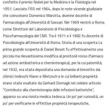
conferito il premio Nobel per la Medicina e la Fisiologia nel
1957. Lasciato l'ISS nel 1964, dopo le note vicende giudiziarie
che coinvolsero Domenico Marotta, divenne docente di
Farmacologia all'Università di Sassari. Nel 1969 rientrò a Roma
come Direttore del Laboratorio di Psicobiologia e
Psicofarmacologia del CNR. Tra il 1971 e il 1982 fu docente di
Psicobiologia all'Università di Roma. Storia di una scoperta La
prima grande scoperta di Daniel Bovet fu effettivamente una
piccola ma rilevantissima modifica al prontosil rosso (farmaco
ad azione antibatterica e chemioterapica), per la cui paternità,
nel 1932, era stata depositata una domanda di brevetto dai
chimici tedeschi Klarer e Mietzsch e le cui brillanti proprietà
erano state esaltate da Gerhard Domagk nel celebre articolo
"Contributo alla chemioterapia delle infezioni batteriche",
apparso su una rivista medica tedesca. Un po' per curiosità, un
po' per verificarne le effettive proprietà terapeutiche,