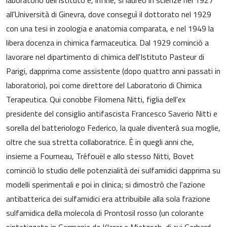
laboratorio dell'Istituto e, infine, si laureò in scienze nel 1927
all'Università di Ginevra, dove conseguì il dottorato nel 1929
con una tesi in zoologia e anatomia comparata, e nel 1949 la
libera docenza in chimica farmaceutica. Dal 1929 cominciò a
lavorare nel dipartimento di chimica dell'Istituto Pasteur di
Parigi, dapprima come assistente (dopo quattro anni passati in
laboratorio), poi come direttore del Laboratorio di Chimica
Terapeutica. Qui conobbe Filomena Nitti, figlia dell'ex
presidente del consiglio antifascista Francesco Saverio Nitti e
sorella del batteriologo Federico, la quale diventerà sua moglie,
oltre che sua stretta collaboratrice. È in quegli anni che,
insieme a Fourneau, Tréfouël e allo stesso Nitti, Bovet
cominciò lo studio delle potenzialità dei sulfamidici dapprima su
modelli sperimentali e poi in clinica; si dimostrò che l'azione
antibatterica dei sulfamidici era attribuibile alla sola frazione
sulfamidica della molecola di Prontosil rosso (un colorante