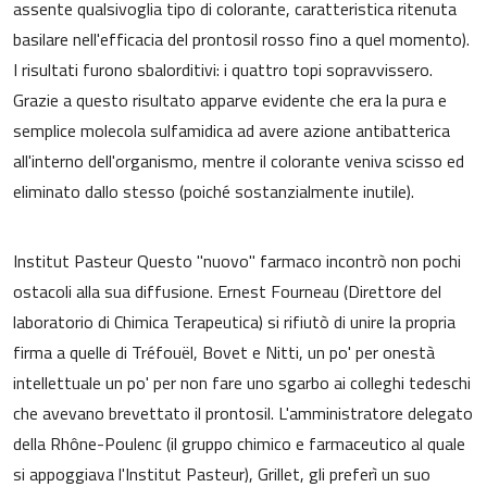
assente qualsivoglia tipo di colorante, caratteristica ritenuta
basilare nell'efficacia del prontosil rosso fino a quel momento).
I risultati furono sbalorditivi: i quattro topi sopravvissero.
Grazie a questo risultato apparve evidente che era la pura e
semplice molecola sulfamidica ad avere azione antibatterica
all'interno dell'organismo, mentre il colorante veniva scisso ed
eliminato dallo stesso (poiché sostanzialmente inutile).
Institut Pasteur Questo "nuovo" farmaco incontrò non pochi
ostacoli alla sua diffusione. Ernest Fourneau (Direttore del
laboratorio di Chimica Terapeutica) si rifiutò di unire la propria
firma a quelle di Tréfouël, Bovet e Nitti, un po' per onestà
intellettuale un po' per non fare uno sgarbo ai colleghi tedeschi
che avevano brevettato il prontosil. L'amministratore delegato
della Rhône-Poulenc (il gruppo chimico e farmaceutico al quale
si appoggiava l'Institut Pasteur), Grillet, gli preferì un suo