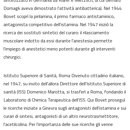
sintetizzato in Germania da Klarer e Mietzsch, di cui Gerhard
Domagk aveva dimostrato l'attività antibatterica). Nel 1944
Bovet scoprì la pirilamina, il primo farmaco antistaminico,
antagonista competitivo dell'istamina. Nel 1947 iniziò la
ricerca dei sostituti sintetici del curaro: il rilasciamento
muscolare indotto da essi durante l'anestesia permette
l'impiego di anestetici meno potenti durante gli interventi
chirurgici.
Istituto Superiore di Sanità, Roma Divenuto cittadino italiano,
nel 1947, su invito dell'allora Direttore dell'Istituto Superiore di
sanità (ISS) Domenico Marotta, si trasferì a Roma, fondando il
Laboratorio di Chimica Terapeutica dell'ISS. Qui Bovet proseguì
le ricerche iniziate a Ginevra sugli antagonisti dell'istamina e sui
curari di sintesi, antagonisti di un altro neurotrasmettitore,
l'acetilcolina. Per l'importanza delle sue ricerche gli venne