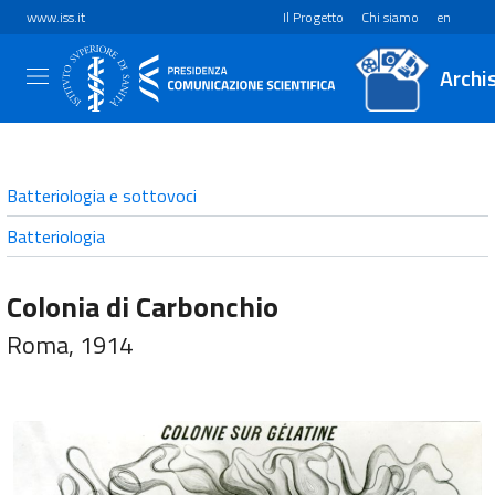
www.iss.it
Il Progetto
Chi siamo
en
Archi
Batteriologia e sottovoci
Batteriologia
Colonia di Carbonchio
Roma, 1914