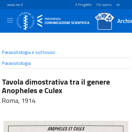
www.iss.it
Il Progetto
Chi siamo
en
Archi
Parassitologia e sottovoci
Parassitologia
Tavola dimostrativa tra il genere
Anopheles e Culex
Roma, 1914