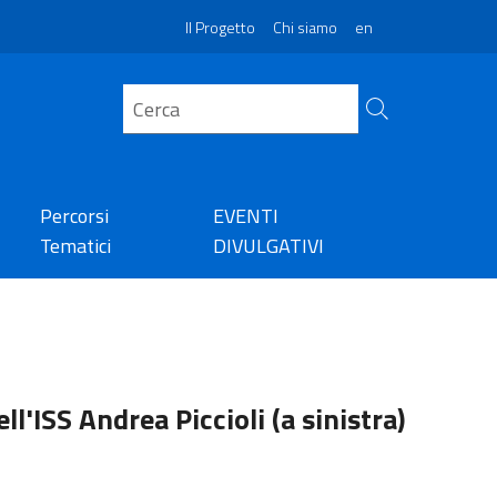
Il Progetto
Chi siamo
en
Percorsi
EVENTI
Tematici
DIVULGATIVI
ll'ISS Andrea Piccioli (a sinistra)