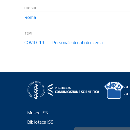
LUOGHI
Roma
TEMI
COVID-19
Personale di enti di ricerca
Ar
Ar
Museo ISS
Biblioteca ISS