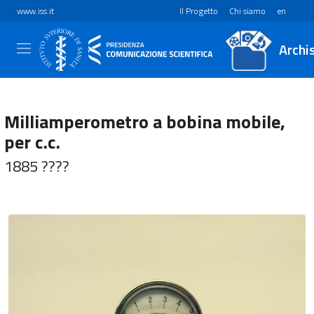
www.iss.it
Il Progetto
Chi siamo
en
Archi
Milliamperometro a bobina mobile,
per c.c.
1885 ????