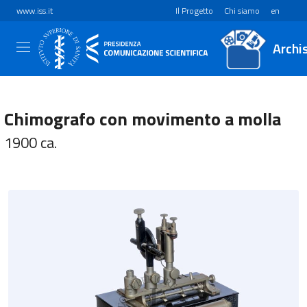
www.iss.it
Il Progetto
Chi siamo
en
Archi
Chimografo con movimento a molla
1900 ca.