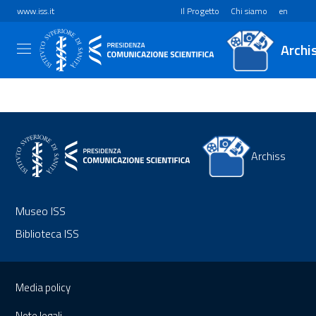
www.iss.it
Il Progetto
Chi siamo
en
Archi
Archiss
Museo ISS
Biblioteca ISS
Sezione Link Utili
Media policy
Note legali