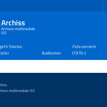
Archiss
Archivio multimediale
ISS
etti Storico-
Foto correnti
istici
Audiovisivi
(1970-)
chiss
chivio multimediale ISS