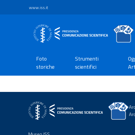
www.iss.it
Foto
Strumenti
Ogg
storiche
scientifici
Art
Ar
Ar
Museo ISS