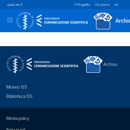
www.iss.it
Il Progetto
Chi siamo
en
Archi
Archiss
Museo ISS
Biblioteca ISS
Sezione Link Utili
Media policy
Note legali