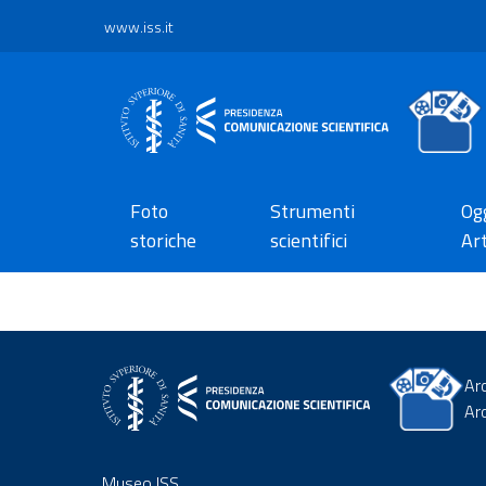
www.iss.it
Foto
Strumenti
Ogg
storiche
scientifici
Art
Ar
Ar
Museo ISS