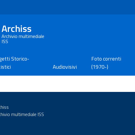
Archiss
Archivio multimediale
ISS
etti Storico-
Foto correnti
istici
Audiovisivi
(1970-)
chiss
chivio multimediale ISS