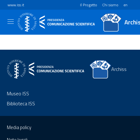
www.iss.it
Il Progetto
Chi siamo
en
Archi
Archiss
Museo ISS
Biblioteca ISS
Sezione Link Utili
Media policy
Note legali