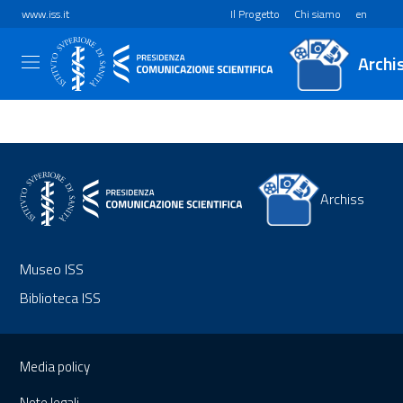
www.iss.it
Il Progetto
Chi siamo
en
Archi
Archiss
Museo ISS
Biblioteca ISS
Sezione Link Utili
Media policy
Note legali