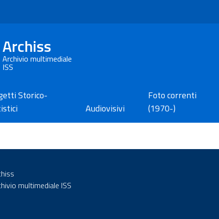
Archiss
Archivio multimediale
ISS
etti Storico-
Foto correnti
istici
Audiovisivi
(1970-)
chiss
chivio multimediale ISS