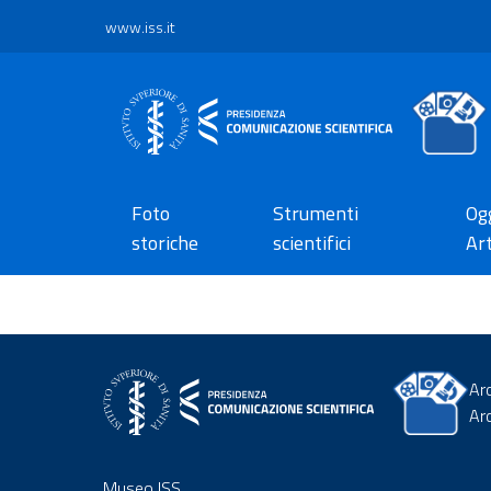
www.iss.it
Foto
Strumenti
Ogg
storiche
scientifici
Art
Ar
Ar
Museo ISS