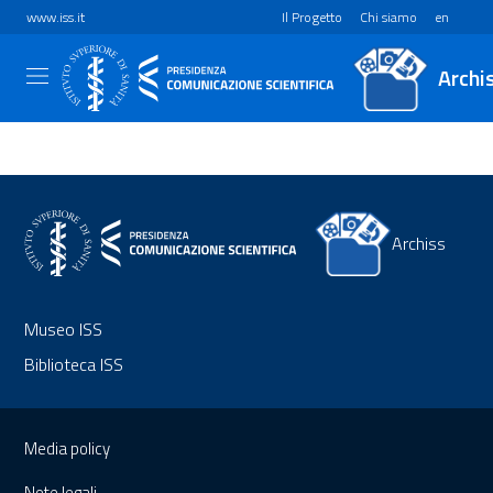
www.iss.it
Il Progetto
Chi siamo
en
Archi
Archiss
Museo ISS
Biblioteca ISS
Sezione Link Utili
Media policy
Note legali