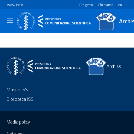
www.iss.it
Il Progetto
Chi siamo
en
Archi
Archiss
Museo ISS
Biblioteca ISS
Sezione Link Utili
Media policy
Note legali