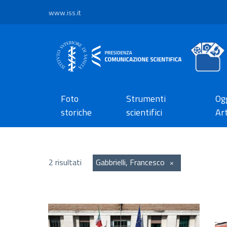
www.iss.it
Foto
Strumenti
Ogg
storiche
scientifici
Art
2 risultati
Gabbrielli, Francesco