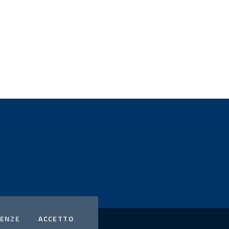
COOKIES
I COOKIES
RENZE
ACCETTO