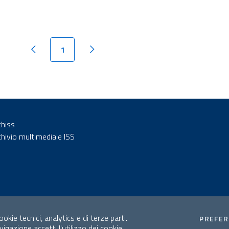
1
Pagina precedente
Pagina successiva
chiss
chivio multimediale ISS
okie tecnici, analytics e di terze parti.
PREFE
gazione accetti l'utilizzo dei cookie.