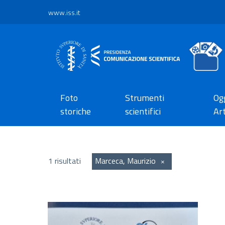
www.iss.it
Foto
Strumenti
Ogg
storiche
scientifici
Art
1 risultati
Marceca, Maurizio