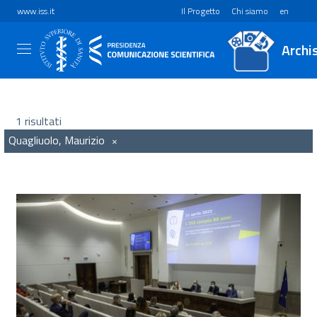
www.iss.it
Il Progetto
Chi siamo
en
Archi
1 risultati
Quagliuolo, Maurizio