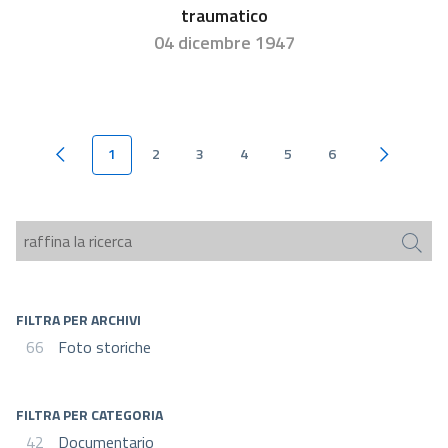
traumatico
04 dicembre 1947
1
2
3
4
5
6
Pagina precedente
Pagina su
FILTRA PER ARCHIVI
66
Foto storiche
FILTRA PER CATEGORIA
42
Documentario