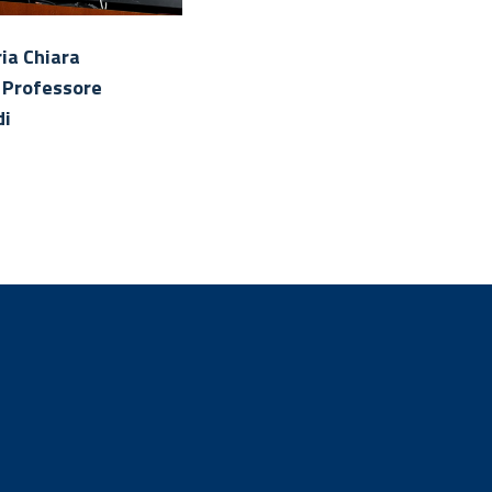
ria Chiara
Ritratto di Maria Chiara
l Professore
Carrozza con il Professore
di
Walter Ricciardi