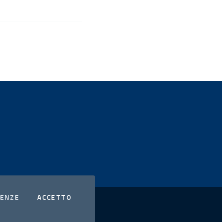
COOKIES
I COOKIES
RENZE
ACCETTO