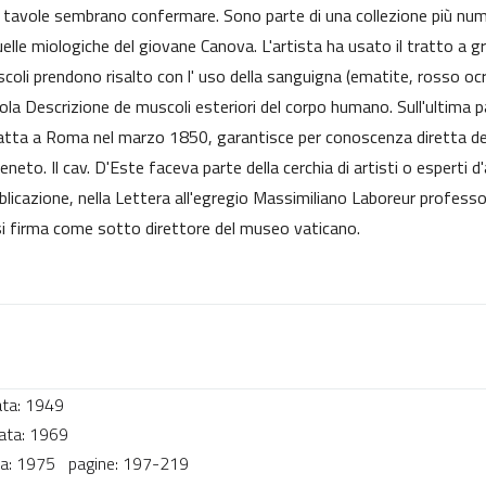
tavole sembrano confermare. Sono parte di una collezione più num
lle miologiche del giovane Canova. L'artista ha usato il tratto a gra
scoli prendono risalto con l' uso della sanguigna (ematite, rosso ocr
ola Descrizione de muscoli esteriori del corpo humano. Sull'ultima 
edatta a Roma nel marzo 1850, garantisce per conoscenza diretta de
eneto. Il cav. D'Este faceva parte della cerchia di artisti o esperti
licazione, nella Lettera all'egregio Massimiliano Laboreur professor
, si firma come sotto direttore del museo vaticano.
data: 1949
 data: 1969
data: 1975 pagine: 197-219