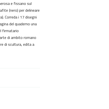
erosa e fissano sul
fite (nero) per delineare
a). Correda i 17 disegni
pagina del quaderno una
l firmatario
 d'arte di ambito romano
e di scultura, edita a