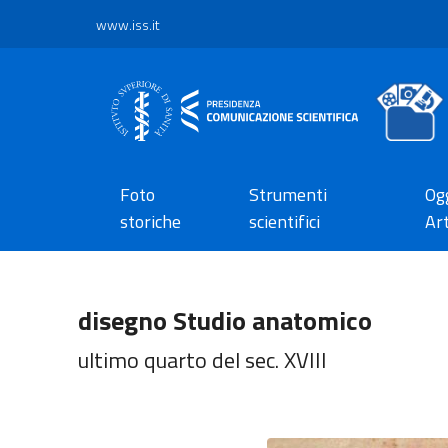
www.iss.it
Foto
Strumenti
Ogg
storiche
scientifici
Art
disegno Studio anatomico
ultimo quarto del sec. XVIII