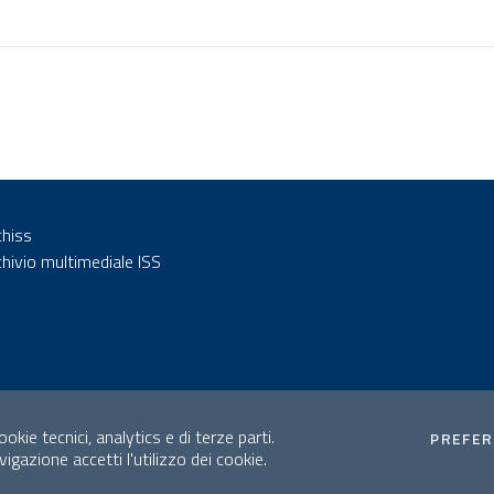
chiss
chivio multimediale ISS
okie tecnici, analytics e di terze parti.
PREFE
gazione accetti l'utilizzo dei cookie.
Mappa del sito