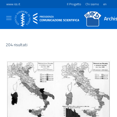
www.iss.it
Il Progetto
Chi siamo
en
Archi
204 risultati