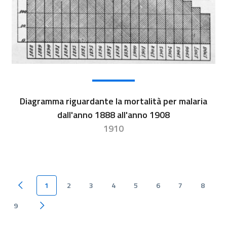
Diagramma riguardante la mortalità per malaria
dall'anno 1888 all'anno 1908
1910
1
2
3
4
5
6
7
8
Pagina precedente
9
Pagina successiva