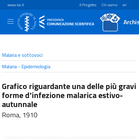
www.iss.it
Il Progetto
Chi siamo
en
Archi
Malaria e sottovoci
Malaria - Epidemiologia
Grafico riguardante una delle più gravi
forme d'infezione malarica estivo-
autunnale
Roma, 1910