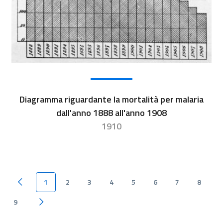
Diagramma riguardante la mortalità per malaria
dall'anno 1888 all'anno 1908
1910
1
2
3
4
5
6
7
8
Pagina precedente
9
Pagina successiva