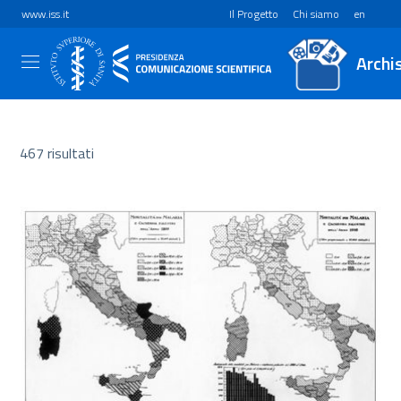
www.iss.it
Il Progetto
Chi siamo
en
Archi
467 risultati