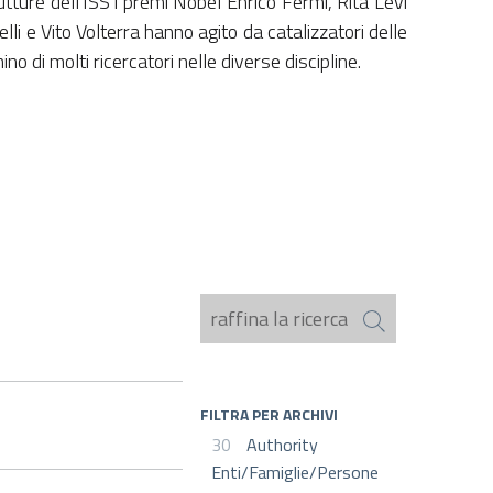
utture dell'ISS i premi Nobel Enrico Fermi, Rita Levi
lli e Vito Volterra hanno agito da catalizzatori delle
 di molti ricercatori nelle diverse discipline.
FILTRA PER ARCHIVI
30
Authority
Enti/Famiglie/Persone