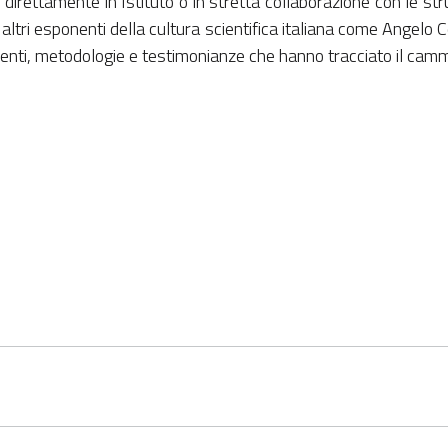
irettamente in Istituto o in stretta collaborazione con le str
ltri esponenti della cultura scientifica italiana come Angelo Ce
nti, metodologie e testimonianze che hanno tracciato il cammino