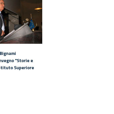
o Bignami
Il Prof. Giorgio Bignami dura
onvegno "Storie e
il suo intervento
stituto Superiore