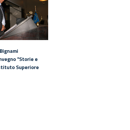
o Bignami
Il Prof. Giorgio Bignami dura
onvegno "Storie e
il suo intervento
stituto Superiore