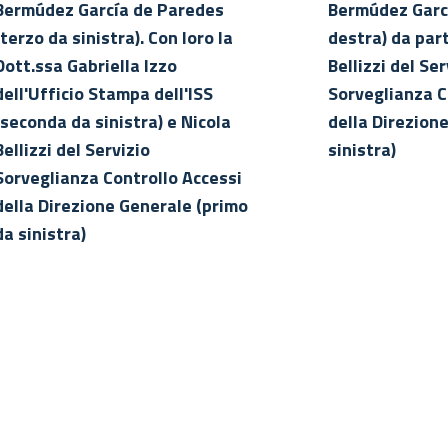
Bermúdez García de Paredes
Bermúdez Garc
(terzo da sinistra). Con loro la
destra) da part
Dott.ssa Gabriella Izzo
Bellizzi del Ser
dell'Ufficio Stampa dell'ISS
Sorveglianza C
(seconda da sinistra) e Nicola
della Direzion
Bellizzi del Servizio
sinistra)
Sorveglianza Controllo Accessi
della Direzione Generale (primo
da sinistra)