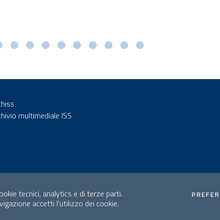
chiss
chivio multimediale ISS
okie tecnici, analytics e di terze parti.
PREFE
gazione accetti l'utilizzo dei cookie.
Mappa del sito