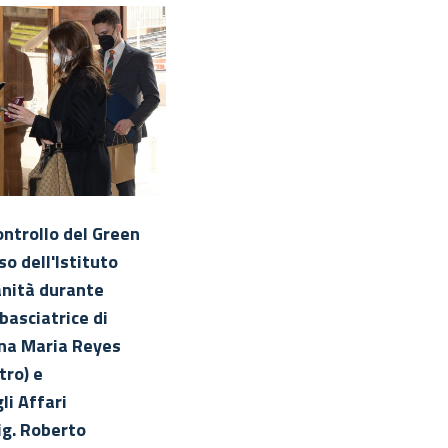
ontrollo del Green
Il Presidente dell'ISS, Silvio
so dell'Istituto
Brusaferro (al centro) accogl
anità durante
l'Ambasciatrice di Panama, S.
mbasciatrice di
Ana Maria Reyes Castillo (a
Ana Maria Reyes
destra). In fondo, a sinistra, i
tro) e
Direttore Generale dell'ISS,
li Affari
Andrea Piccioli
ig. Roberto