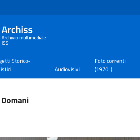
Archiss
Archivio multimediale
ISS
etti Storico-
Foto correnti
istici
Audiovisivi
(1970-)
i, Domani