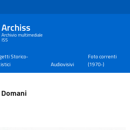
Archiss
Archivio multimediale
ISS
etti Storico-
Foto correnti
istici
Audiovisivi
(1970-)
i, Domani